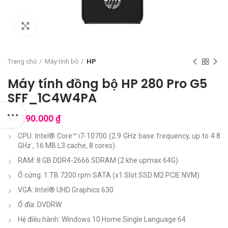
Click to enlarge
Trang chủ
Máy tính bộ
HP
Máy tính đồng bộ HP 280 Pro G5
SFF_1C4W4PA
17.190.000
₫
CPU: Intel® Core™ i7-10700 (2.9 GHz base frequency, up to 4.8
GHz , 16 MB L3 cache, 8 cores)
RAM: 8 GB DDR4-2666 SDRAM (2 khe upmax 64G)
Ổ cứng: 1 TB 7200 rpm SATA (x1 Slot SSD M2 PCIE NVM)
VGA: Intel® UHD Graphics 630
Ổ đĩa: DVDRW
Hệ điều hành: Windows 10 Home Single Language 64