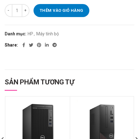
Máy tính đồng bộ HP 280 Pro G5 SFF_1C4W4PA số lượng
THÊM VÀO GIỎ HÀNG
Danh mục:
HP
,
Máy tính bộ
Share
SẢN PHẨM TƯƠNG TỰ