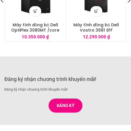
Máy tính đồng bộ Dell
Máy tính đồng bộ Dell
OptiPlex 3080MT /core
Vostro 3681 SFF
i3/4G/1TB/Dos
42VT360002/Core
10.350.000
₫
12.290.000
₫
i5/4Gb/1Tb/Windows 10
home
Đăng ký nhận chương trình khuyến mãi!
Đăng ký nhận chương trình khuyến mãi!
ĐĂNG KÝ