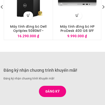
Máy tính đồng bộ Dell
Máy tính đồng bộ HP
Optiplex 5080MT-
ProDesk 400 G6 SFF
70228815/Core
9TQ74PA /i3-
16.290.000
₫
9.990.000
₫
i5/8Gb/256GB SSD/Ubuntu
9100/8G/1TB/Dos
Đăng ký nhận chương trình khuyến mãi!
Đăng ký nhận chương trình khuyến mãi!
ĐĂNG KÝ