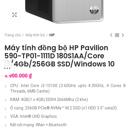
Click to enlarge
Trang chủ
Máy tính bộ
HP
Máy tính đồng bộ HP Pavilion
590-TP01-1111D 180S1AA/Core
i3/4Gb/256GB SSD/Windows 10
9.900.000
₫
CPU: Intel Core i3-10100 (3.60GHz upto 4.30GHz, 4 Cores 8
Threads, 6MB Cache)
RAM: 4GB(1 x 4GB) DDR4 2666Mhz (2 khe)
Ổ cứng: 256GB PCIe® NVMe™ M.2 SSD (x1 HDD 3.5″ sata3)
VGA: Intel® UHD Graphics
Kết nối mạng: Wlan + Bluetooth